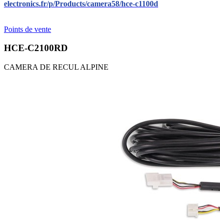
electronics.fr/p/Products/camera58/hce-c1100d
Points de vente
HCE-C2100RD
CAMERA DE RECUL ALPINE