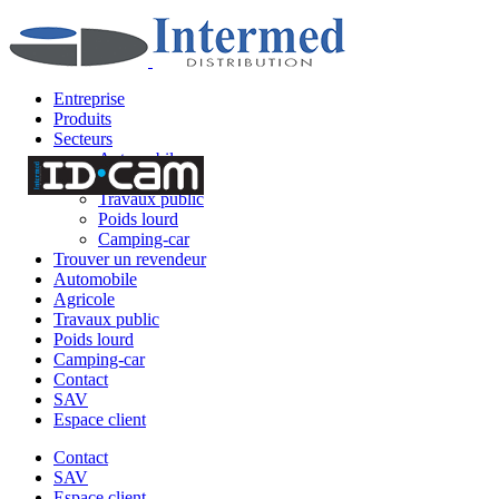
Entreprise
Produits
Secteurs
Automobile
Agricole
Travaux public
Poids lourd
Camping-car
Trouver un revendeur
Automobile
Agricole
Travaux public
Poids lourd
Camping-car
Contact
SAV
Espace client
Contact
SAV
Espace client