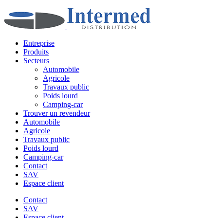
Entreprise
Produits
Secteurs
Automobile
Agricole
Travaux public
Poids lourd
Camping-car
Trouver un revendeur
Automobile
Agricole
Travaux public
Poids lourd
Camping-car
Contact
SAV
Espace client
Contact
SAV
Espace client